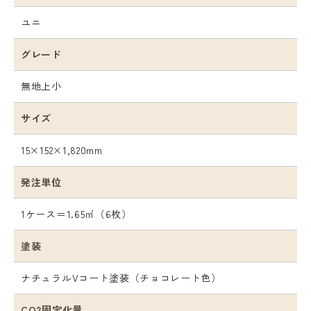
ユニ
グレード
無地上小
サイズ
15×152×1,820mm
発注単位
1ケース＝1.65㎡（6枚）
塗装
ナチュラルVコート塗装（チョコレート色）
CO2固定化量