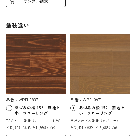
サンプル請求
塗装違い
品番：WPFL0837
品番：WPFL0973
あづみの松 152 無地上
あづみの松 152 無地上
小 フローリング
小 フローリング
TSVコート塗装（チョコレート色）
リボスオイル塗装（タバコ色）
¥10,909（税込 ¥11,999）/㎡
¥12,424（税込 ¥13,666）/㎡