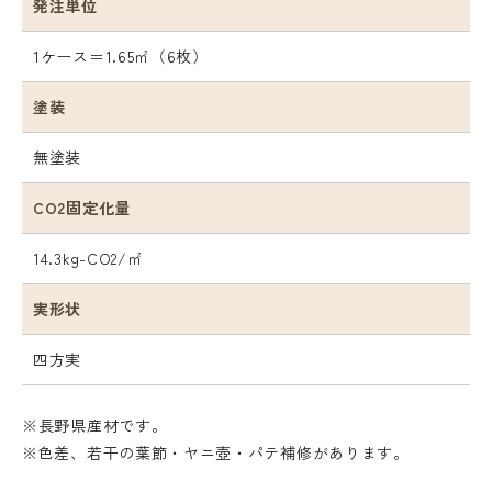
発注単位
1ケース＝1.65㎡（6枚）
塗装
無塗装
CO2固定化量
14.3kg-CO2/㎡
実形状
四方実
※長野県産材です。
※色差、若干の葉節・ヤニ壺・パテ補修があります。