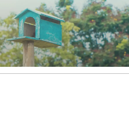
玄関框
録