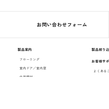
お問い合わせフォーム
製品案内
製品絞り
フローリング
お客様サ
室内ドア／室内窓
よくある
内装壁材
お手入れ
玄関ドア
無垢製品
木製サッシ
初めての
リボス自然健康塗料
カタログ