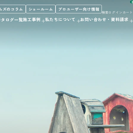
ムズのコラム
ショールーム
プロユーザー向け情報
検索
ログイン
カート
施工事例
私たちについて
お問い合わせ・資料請求
カタログ一覧
お客様サポート
私たちについて
製品案内
階段
初めての方へ
orporate Profile
カタログ紹介
採用情報
カウンター
プロユーザー向け情報
洗面・キッチン
造作用材
アルミ遮熱材