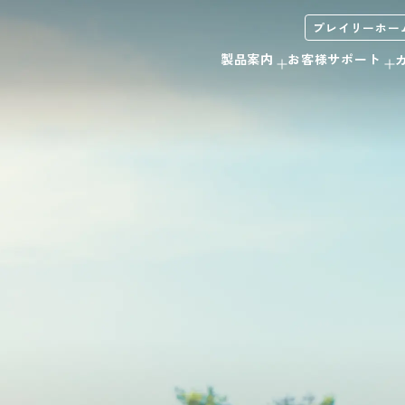
プレイリーホー
製品案内
お客様サポート
木製サッシ
お手入れ方法について
会社概要
みんなで＃ムクノトリコ
C
サンプル・カタログ請求
リボス自然健康塗料
無垢製品の注意事項
当社の取り組み
外装材
ウッドデッキ
モールディング