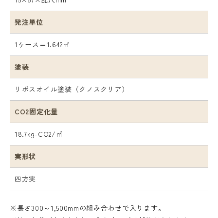
発注単位
1ケース＝1.642㎡
塗装
リボスオイル塗装（クノスクリア）
CO2固定化量
18.7kg-CO2/㎡
実形状
四方実
※長さ300～1,500mmの組み合わせで入ります。