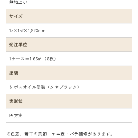
無地上小
サイズ
15×152×1,820mm
発注単位
1ケース＝1.65㎡（6枚）
塗装
リボスオイル塗装（タヤブラック）
実形状
四方実
※色差、若干の葉節・ヤニ壺・パテ補修があります。