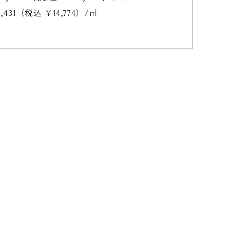
3,431（税込 ¥14,774）/㎡
無垢の魅力