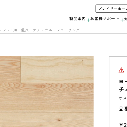
プレイリーホー
製品案内
お客様サポート
シュ 130 乱尺 ナチュラル フローリング
木製サッシ
お手入れ方法について
会社概要
みんなで＃ムクノトリコ
C
サンプル・カタログ請求
ヨ
リボス自然健康塗料
無垢製品の注意事項
当社の取り組み
チ
外装材
オス
品
ウッドデッキ
モールディング
¥2