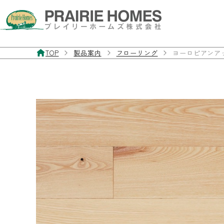
TOP
製品案内
フローリング
ヨーロピアンアッ
製品案内
お客様サポート
施工事例
私たちについて
お問い合わせ・資料請求
フローリング
よくあるご質問
施工事例
私たちの想い
お問い合わせフォーム
無垢フローリング
製品マニュアル
経年美化
三層・複合フローリング
フローリングの違いと特徴
フローリングを探す
室内ドア／室内窓