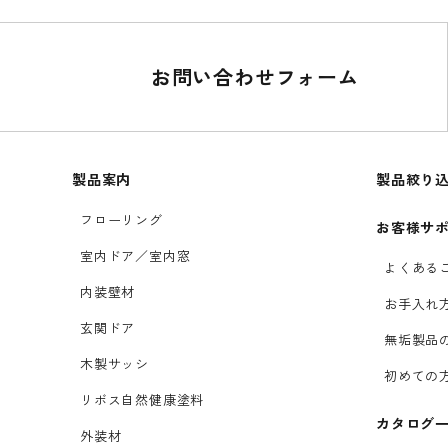
お問い合わせフォーム
製品案内
製品絞り
フローリング
お客様サ
室内ドア／室内窓
よくある
内装壁材
お手入れ
玄関ドア
無垢製品
木製サッシ
初めての
リボス自然健康塗料
カタログ
外装材