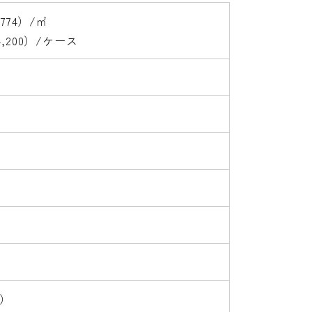
,774）/㎡
4,200）/ケース
）