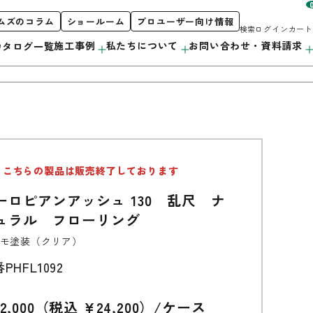
ムズのコラム
ショールーム
プロユーザー向け情報
検索
ログイン
カート
施工事例
私たちについて
お問い合わせ・資料請求
カタログ一覧
お客様サポート
私たちについて
製品案内
こちらの製品は販売終了しております
階段
初めての方へ
orporate Profile
カタログ紹介
ーロピアンアッシュ 130 乱尺 ナ
採用情報
カウンター
プロユーザー向け情報
ュラル フローリング
洗面・キッチン
モ塗装（クリア）
番
PHFL1092
造作用材
アルミ遮熱材
2,000（税込 ¥24,200）/ケース