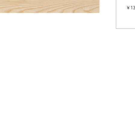
¥1
玄関框