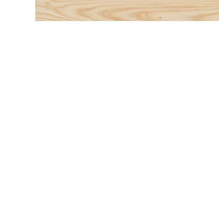
内装壁材
玄関ドア