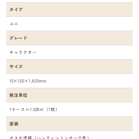
タイプ
ユニ
グレード
キャラクター
サイズ
15×120×1,820mm
発注単位
1ケース＝1.529㎡（7枚）
塗装
オスモ塗装（ハンティントンオーク色）