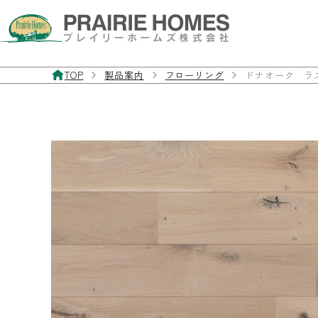
TOP
製品案内
フローリング
ドナオーク ラ
製品案内
お客様サポート
施工事例
私たちについて
お問い合わせ・資料請求
フローリング
よくあるご質問
施工事例
私たちの想い
お問い合わせフォーム
無垢フローリング
製品マニュアル
経年美化
三層・複合フローリング
フローリングの違いと特徴
フローリングを探す
室内ドア／室内窓