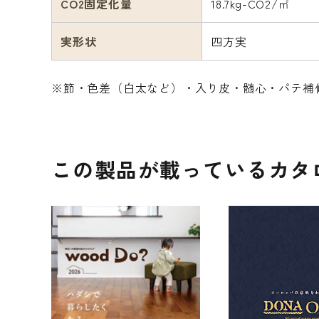
CO2固定化量
18.7kg-CO2/㎡
実形状
四方実
※節・色差（白太など）・入り皮・髄心・パテ補
この製品が載っているカタ