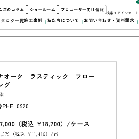
ムズのコラム
ショールーム
プロユーザー向け情報
検索
ログイン
カート
施工事例
私たちについて
お問い合わせ・資料請求
カタログ一覧
お客様サポート
私たちについて
製品案内
ナオーク ラスティック フロー
階段
初めての方へ
orporate Profile
ング
カタログ紹介
採用情報
カウンター
プロユーザー向け情報
装
番
PHFL0920
洗面・キッチン
造作用材
7,000（税込 ¥18,700）/ケース
0,379（税込 ¥11,416）/㎡
アルミ遮熱材