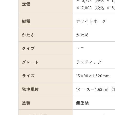
¥10,379（税込 ¥11
定価
¥17,000（税込 ¥1
樹種
ホワイトオーク
かたさ
かため
タイプ
ユニ
グレード
ラスティック
サイズ
15×90×1,820mm
発注単位
1ケース＝1.638㎡（
塗装
無塗装