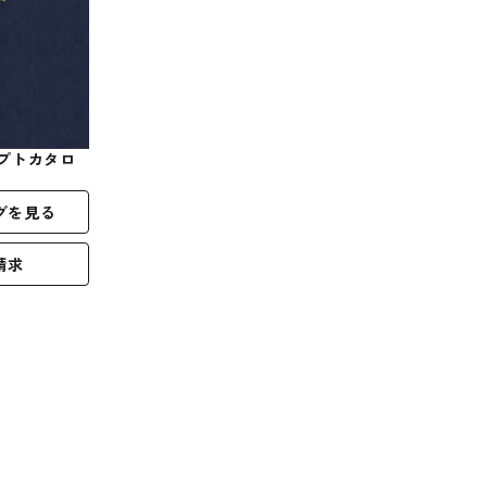
プトカタロ
グを見る
請求