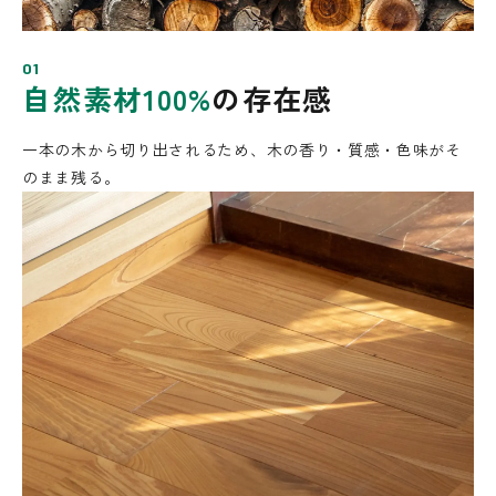
01
自然素材100%
の存在感
一本の木から切り出されるため、
木の香り・質感・色味がそ
のまま残る。