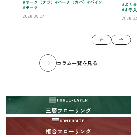
オーク（ナラ）
バーチ（カバ）
パイン
よく分
チーク
お手
2026.05.07
2026.0
コラム一覧を見る
THREE-LAYER
三層フローリング
COMPOSITE
複合フローリング