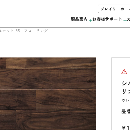
プレイリーホー
製品案内
お客様サポート
ナット 85 フローリング
木製サッシ
お手入れ方法について
会社概要
みんなで＃ムクノトリコ
C
サンプル・カタログ請求
シ
リボス自然健康塗料
無垢製品の注意事項
当社の取り組み
リ
外装材
ウレ
品
ウッドデッキ
モールディング
¥1