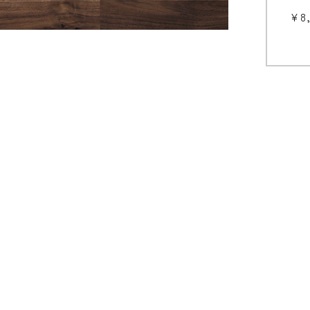
¥8
玄関框