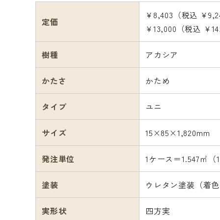
¥8,403（税込 ¥9,
定価
¥13,000（税込 ¥1
樹種
アカシア
かたさ
かため
タイプ
ユニ
サイズ
15×85×1,820mm
発注単位
1ケース＝1.547㎡（
塗装
ウレタン塗装（着色
実形状
四方実