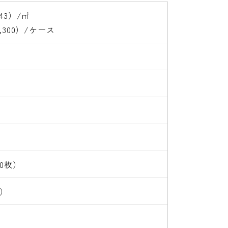
243）/㎡
4,300）/ケース
10枚）
）