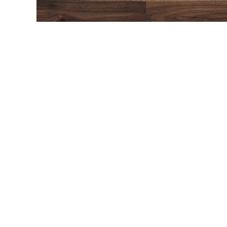
内装壁材
玄関ドア