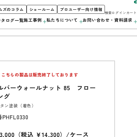
ムズのコラム
ショールーム
プロユーザー向け情報
検索
ログイン
カート
施工事例
私たちについて
お問い合わせ・資料請求
カタログ一覧
お客様サポート
私たちについて
製品案内
こちらの製品は販売終了しております
階段
初めての方へ
orporate Profile
カタログ紹介
ルバーウォールナット 85 フロー
採用情報
カウンター
プロユーザー向け情報
ング
洗面・キッチン
タン塗装（着色）
番
PHFL0330
造作用材
アルミ遮熱材
3,000（税込 ¥14,300）/ケース