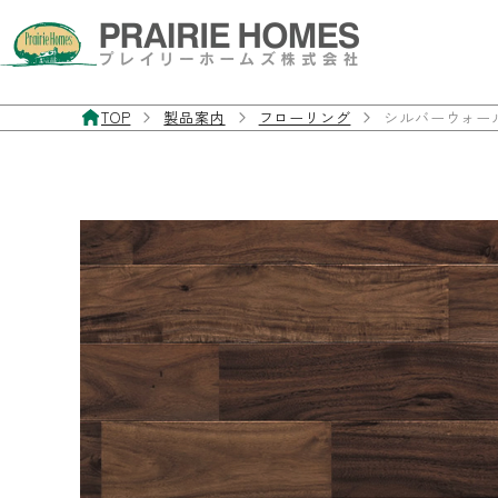
TOP
製品案内
フローリング
シルバーウォール
製品案内
お客様サポート
施工事例
私たちについて
お問い合わせ・資料請求
フローリング
よくあるご質問
施工事例
私たちの想い
お問い合わせフォーム
無垢フローリング
製品マニュアル
経年美化
三層・複合フローリング
フローリングの違いと特徴
フローリングを探す
室内ドア／室内窓