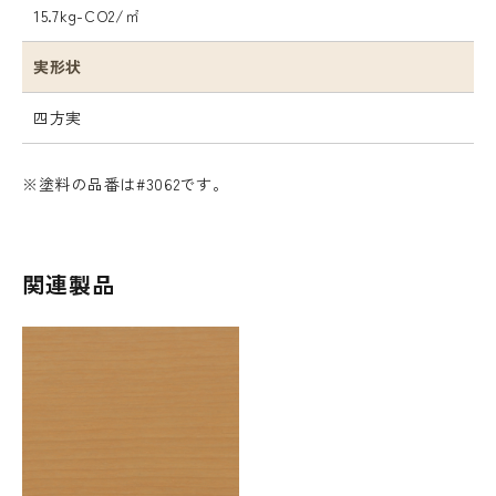
15.7kg-CO2/㎡
実形状
四方実
※塗料の品番は#3062です。
関連製品