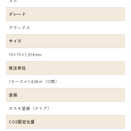
ユニ
グレード
デラックス
サイズ
15×75×1,818mm
発注単位
1ケース＝1.636㎡（12枚）
塗装
オスモ塗装（クリア）
CO2固定化量