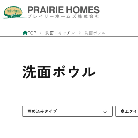
TOP
洗面・キッチン
洗面ボウル
製品案内
お客様サポート
施工事例
私たちについて
お問い合わせ・資料請求
洗面ボウル
フローリング
よくあるご質問
施工事例
私たちの想い
お問い合わせフォーム
無垢フローリング
製品マニュアル
経年美化
三層・複合フローリング
埋め込みタイプ
フローリングの違いと特徴
卓上タイ
フローリングを探す
室内ドア／室内窓