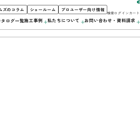
ムズのコラム
ショールーム
プロユーザー向け情報
検索
ログイン
カート
施工事例
私たちについて
お問い合わせ・資料請求
カタログ一覧
お客様サポート
私たちについて
製品案内
階段
初めての方へ
orporate Profile
カタログ紹介
採用情報
カウンター
プロユーザー向け情報
洗面・キッチン
造作用材
アルミ遮熱材