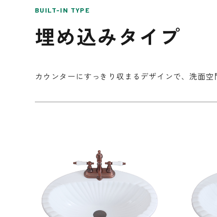
BUILT-IN TYPE
内装壁材
埋め込みタイプ
玄関ドア
カウンターにすっきり収まるデザインで、洗面空