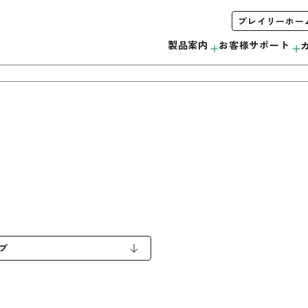
プレイリーホー
製品案内
お客様サポート
木製サッシ
お手入れ方法について
会社概要
みんなで＃ムクノトリコ
C
サンプル・カタログ請求
リボス自然健康塗料
無垢製品の注意事項
当社の取り組み
外装材
プ
ウッドデッキ
モールディング