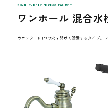
SINGLE-HOLE MIXING FAUCET
内装壁材
ワンホール 混合水
玄関ドア
カウンターに1つの穴を開けて設置するタイプ。