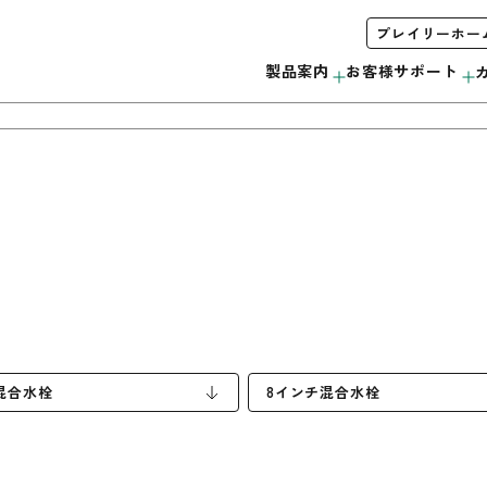
プレイリーホー
製品案内
お客様サポート
木製サッシ
お手入れ方法について
会社概要
みんなで＃ムクノトリコ
C
サンプル・カタログ請求
リボス自然健康塗料
無垢製品の注意事項
当社の取り組み
外装材
混合水栓
8インチ混合水栓
ウッドデッキ
モールディング