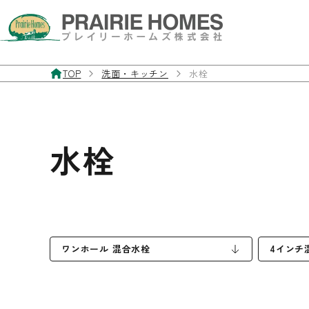
TOP
洗面・キッチン
水栓
製品案内
お客様サポート
施工事例
私たちについて
お問い合わせ・資料請求
水栓
フローリング
よくあるご質問
施工事例
私たちの想い
お問い合わせフォーム
無垢フローリング
製品マニュアル
経年美化
三層・複合フローリング
ワンホール 混合水栓
フローリングの違いと特徴
4インチ
フローリングを探す
室内ドア／室内窓