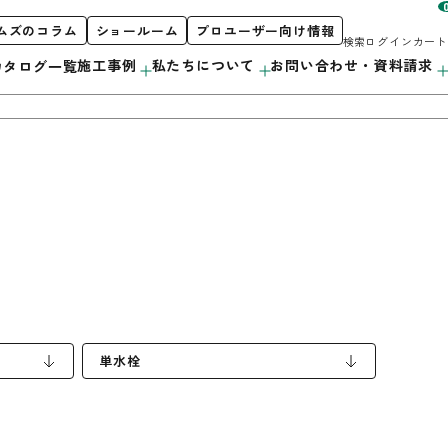
ムズのコラム
ショールーム
プロユーザー向け情報
検索
ログイン
カート
施工事例
私たちについて
お問い合わせ・資料請求
カタログ一覧
お客様サポート
私たちについて
製品案内
階段
初めての方へ
orporate Profile
カタログ紹介
採用情報
カウンター
プロユーザー向け情報
洗面・キッチン
単水栓
造作用材
アルミ遮熱材