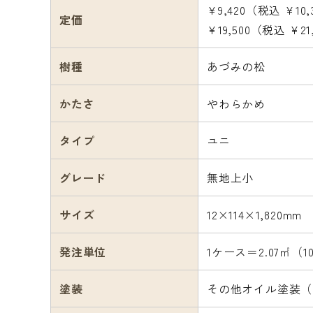
¥9,420（税込 ¥10
定価
¥19,500（税込 ¥2
樹種
あづみの松
かたさ
やわらかめ
タイプ
ユニ
グレード
無地上小
サイズ
12×114×1,820mm
発注単位
1ケース＝2.07㎡（1
塗装
その他オイル塗装（