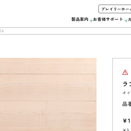
プレイリーホー
製品案内
お客様サポート
14
木製サッシ
お手入れ方法について
会社概要
みんなで＃ムクノトリコ
C
サンプル・カタログ請求
ラ
リボス自然健康塗料
無垢製品の注意事項
当社の取り組み
オイ
外装材
品
ウッドデッキ
¥1
モールディング
¥9