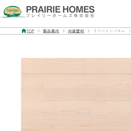
TOP
製品案内
内装壁材
ラフパインパネル 1
製品案内
お客様サポート
施工事例
私たちについて
お問い合わせ・資料請求
フローリング
よくあるご質問
施工事例
私たちの想い
お問い合わせフォーム
無垢フローリング
製品マニュアル
経年美化
三層・複合フローリング
フローリングの違いと特徴
フローリングを探す
室内ドア／室内窓