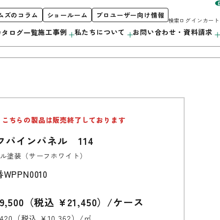
ムズのコラム
ショールーム
プロユーザー向け情報
検索
ログイン
カート
施工事例
私たちについて
お問い合わせ・資料請求
カタログ一覧
お客様サポート
私たちについて
製品案内
こちらの製品は販売終了しております
階段
初めての方へ
orporate Profile
カタログ紹介
フパインパネル 114
採用情報
カウンター
プロユーザー向け情報
ル塗装（サーフホワイト）
洗面・キッチン
番
WPPN0010
造作用材
9,500（税込 ¥21,450）/ケース
アルミ遮熱材
,420（税込 ¥10,362）/㎡