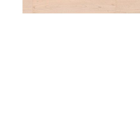
内装壁材
玄関ドア