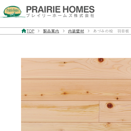
TOP
製品案内
内装壁材
あづみの桧 羽目板
製品案内
お客様サポート
施工事例
私たちについて
お問い合わせ・資料請求
フローリング
よくあるご質問
施工事例
私たちの想い
お問い合わせフォーム
無垢フローリング
製品マニュアル
経年美化
三層・複合フローリング
フローリングの違いと特徴
フローリングを探す
室内ドア／室内窓