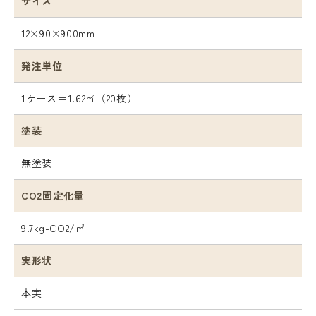
サイズ
12×90×900mm
発注単位
1ケース＝1.62㎡（20枚）
塗装
無塗装
CO2固定化量
9.7kg-CO2/㎡
実形状
本実