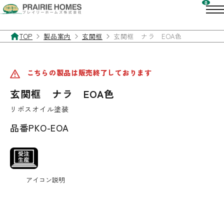
TOP
製品案内
玄関框
玄関框 ナラ EOA色
こちらの製品は販売終了しております
玄関框 ナラ EOA色
リボスオイル塗装
品番
PKO-EOA
アイコン説明