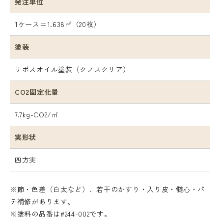
発注単位
1ケース＝1.638㎡（20枚）
塗装
リボスオイル塗装（クノスクリア）
CO2固定化量
7.7kg-CO2/㎡
実形状
四方実
※節・色差（白太など）、若干のかすり・入り皮・髄心・パ
テ補修があります。
※塗料の品番は#244-002です。