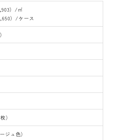
,903）/㎡
5,650）/ケース
）
7枚）
ージュ色）