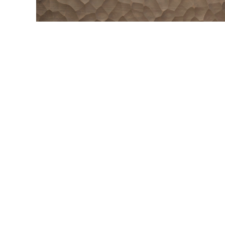
内装壁材
玄関ドア