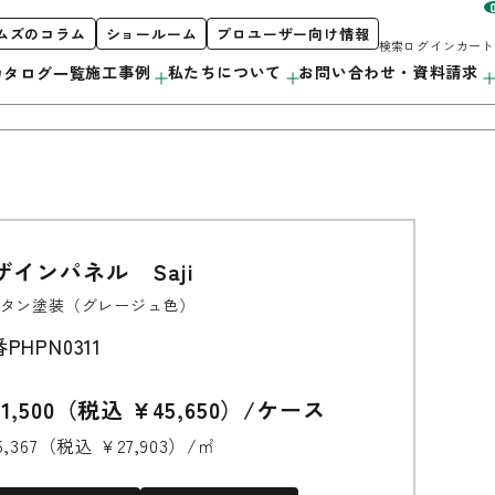
ムズのコラム
ショールーム
プロユーザー向け情報
検索
ログイン
カート
施工事例
私たちについて
お問い合わせ・資料請求
カタログ一覧
お客様サポート
私たちについて
製品案内
ザインパネル Saji
階段
初めての方へ
orporate Profile
タン塗装（グレージュ色）
カタログ紹介
採用情報
カウンター
プロユーザー向け情報
番
PHPN0311
洗面・キッチン
1,500（税込 ¥45,650）/ケース
造作用材
5,367（税込 ¥27,903）/㎡
アルミ遮熱材