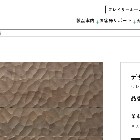
プレイリーホー
製品案内
お客様サポート
i
デ
木製サッシ
お手入れ方法について
会社概要
みんなで＃ムクノトリコ
C
ウレ
サンプル・カタログ請求
リボス自然健康塗料
無垢製品の注意事項
当社の取り組み
品
外装材
¥4
ウッドデッキ
¥2
モールディング