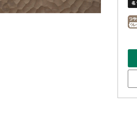
名
玄関框