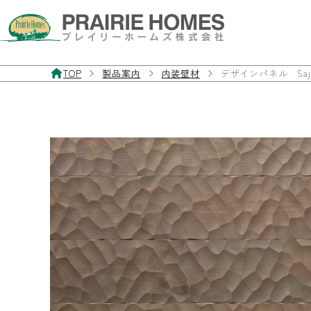
TOP
製品案内
内装壁材
デザインパネル Saj
製品案内
お客様サポート
施工事例
私たちについて
お問い合わせ・資料請求
フローリング
よくあるご質問
施工事例
私たちの想い
お問い合わせフォーム
無垢フローリング
製品マニュアル
経年美化
三層・複合フローリング
フローリングの違いと特徴
フローリングを探す
室内ドア／室内窓