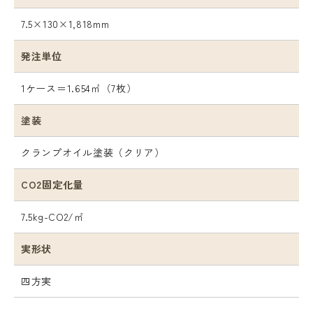
7.5×130×1,818mm
発注単位
1ケース＝1.654㎡（7枚）
塗装
クランプオイル塗装（クリア）
CO2固定化量
7.5kg-CO2/㎡
実形状
四方実