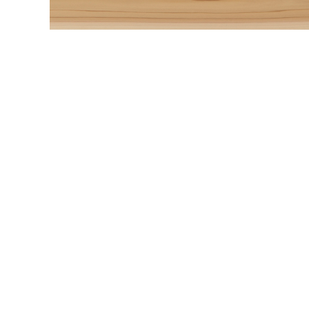
内装壁材
玄関ドア