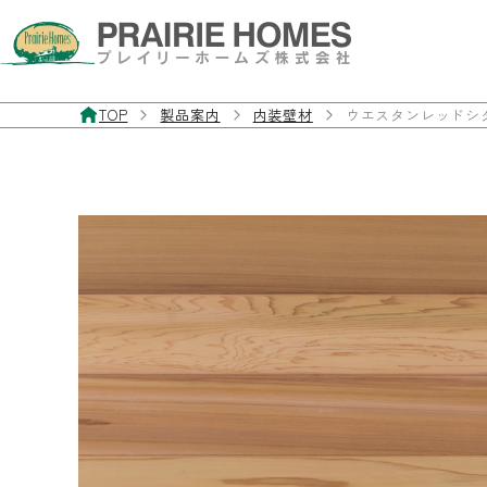
TOP
製品案内
内装壁材
ウエスタンレッドシダ
製品案内
お客様サポート
施工事例
私たちについて
お問い合わせ・資料請求
フローリング
よくあるご質問
施工事例
私たちの想い
お問い合わせフォーム
無垢フローリング
製品マニュアル
経年美化
三層・複合フローリング
フローリングの違いと特徴
フローリングを探す
室内ドア／室内窓