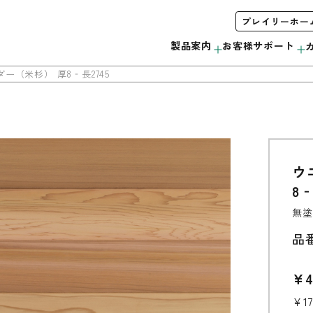
プレイリーホー
製品案内
お客様サポート
ー（米杉） 厚8‐長2745
ウ
木製サッシ
お手入れ方法について
会社概要
みんなで＃ムクノトリコ
C
8‐
サンプル・カタログ請求
リボス自然健康塗料
無垢製品の注意事項
当社の取り組み
無塗
外装材
品
ウッドデッキ
¥4
¥1
モールディング