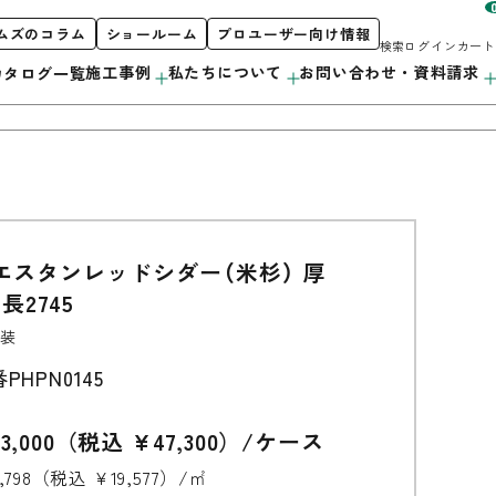
ムズのコラム
ショールーム
プロユーザー向け情報
検索
ログイン
カート
施工事例
私たちについて
お問い合わせ・資料請求
カタログ一覧
お客様サポート
私たちについて
製品案内
エスタンレッドシダー（米杉） 厚
階段
初めての方へ
orporate Profile
長2745
カタログ紹介
採用情報
カウンター
プロユーザー向け情報
装
番
PHPN0145
洗面・キッチン
造作用材
3,000（税込 ¥47,300）/ケース
7,798（税込 ¥19,577）/㎡
アルミ遮熱材