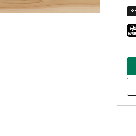
玄関框
名