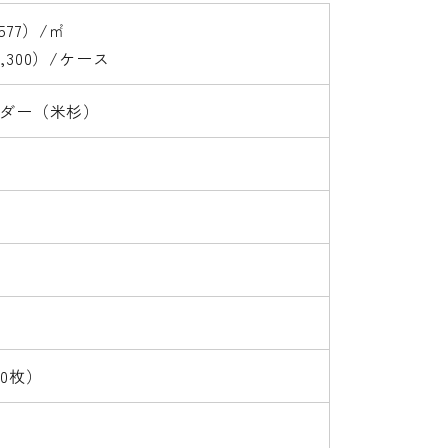
,577）/㎡
7,300）/ケース
ダー（米杉）
10枚）