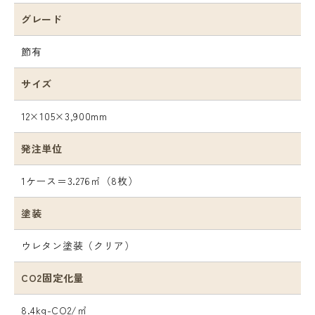
グレード
節有
サイズ
12×105×3,900mm
発注単位
1ケース＝3.276㎡（8枚）
塗装
ウレタン塗装（クリア）
CO2固定化量
8.4kg-CO2/㎡