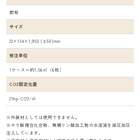
節有
サイズ
22×134×1,950 (±50)mm
発注単位
1ケース＝約1.56㎡（6枚）
CO2固定化量
21kg-CO2/㎡
※外装材としては使用できません。
※ホウ酸複合化合物、無機リン酸加工物の水溶液を減圧加圧
注入しています。