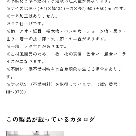
※不燃材と準不燃材は水溶液の注入量が異なります。
※サイズは厚22 (±1)×幅134 (±2)×長2,050 (±50) mmです。
※サネ加工はありません。
※ラフ仕上げです。
※節・アオ・鋸目・桟木痕・ペンキ痕・チョーク痕・反り・
曲り、若干の抜け節・欠け節・ヤニ壺があります。
※一部、ノタ付きがあります。
※古材風商品のため、一枚一枚の表情・色合い・風合い・サ
イズが異なります。
※不燃材・準不燃材特有の白華現象が生じる場合がありま
す。
※防火認定（不燃材料）を取得しています。（認定番号：
NM-0750）
この製品が載っているカタログ