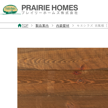
TOP
製品案内
内装壁材
モエシラズ 古風板
製品案内
お客様サポート
施工事例
私たちについて
お問い合わせ・資料請求
フローリング
よくあるご質問
施工事例
私たちの想い
お問い合わせフォーム
無垢フローリング
製品マニュアル
経年美化
三層・複合フローリング
フローリングの違いと特徴
フローリングを探す
室内ドア／室内窓