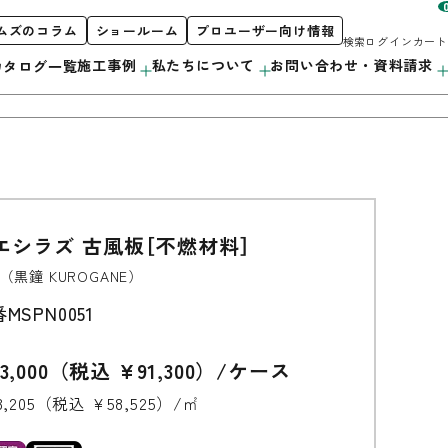
ムズのコラム
ショールーム
プロユーザー向け情報
検索
ログイン
カート
施工事例
私たちについて
お問い合わせ・資料請求
カタログ一覧
お客様サポート
私たちについて
製品案内
エシラズ 古風板［不燃材料］
階段
初めての方へ
orporate Profile
（黒鐘 KUROGANE）
カタログ紹介
採用情報
カウンター
プロユーザー向け情報
番
MSPN0051
洗面・キッチン
3,000（税込 ¥91,300）/ケース
造作用材
3,205（税込 ¥58,525）/㎡
アルミ遮熱材