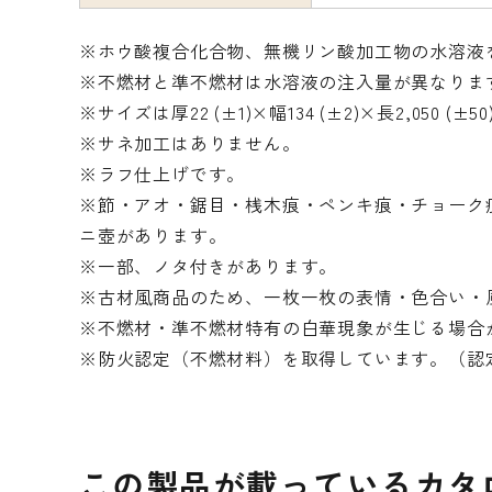
※ホウ酸複合化合物、無機リン酸加工物の水溶液
※不燃材と準不燃材は水溶液の注入量が異なりま
※サイズは厚22 (±1)×幅134 (±2)×長2,050 (±5
※サネ加工はありません。
※ラフ仕上げです。
※節・アオ・鋸目・桟木痕・ペンキ痕・チョーク
ニ壺があります。
※一部、ノタ付きがあります。
※古材風商品のため、一枚一枚の表情・色合い・
※不燃材・準不燃材特有の白華現象が生じる場合
※防火認定（不燃材料）を取得しています。（認定番
この製品が載っているカタ