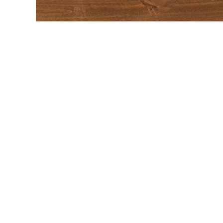
内装壁材
玄関ドア