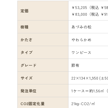
¥53,205（税込 ¥5
定価
¥83,000（税込 ¥9
樹種
あづみの松
かたさ
やわらかめ
タイプ
ワンピース
グレード
節有
サイズ
22×134×1,950 (±5
発注単位
1ケース＝約1.56㎡
CO2固定化量
21kg-CO2/㎡