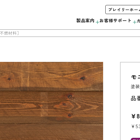
プレイリーホー
製品案内
お客様サポート
［不燃材料］
モ
木製サッシ
お手入れ方法について
会社概要
みんなで＃ムクノトリコ
C
塗装
サンプル・カタログ請求
リボス自然健康塗料
無垢製品の注意事項
当社の取り組み
品
外装材
¥8
ウッドデッキ
¥5
モールディング