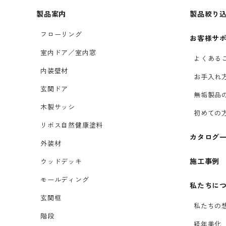
製品案内
製品絞り
フローリング
お客様サ
室内ドア／室内窓
よくある
内装壁材
お手入れ
玄関ドア
無垢製品
木製サッシ
初めての
リボス自然健康塗料
カタログ
外装材
施工事例
ウッドデッキ
モールディング
私たちに
玄関框
私たちの
階段
経年美化