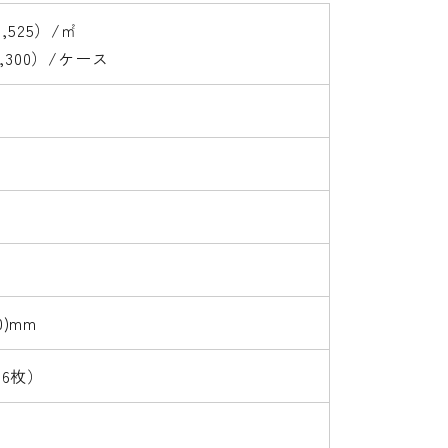
8,525）/㎡
1,300）/ケース
0)mm
（6枚）