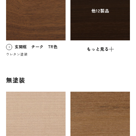
他12製品
玄関框 チーク TR色
もっと見る
ウレタン塗装
無塗装