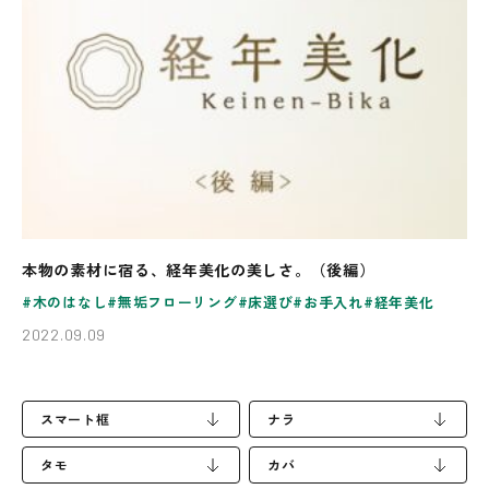
本物の素材に宿る、経年美化の美しさ。（後編）
木のはなし
無垢フローリング
床選び
お手入れ
経年美化
2022.09.09
スマート框
ナラ
タモ
カバ