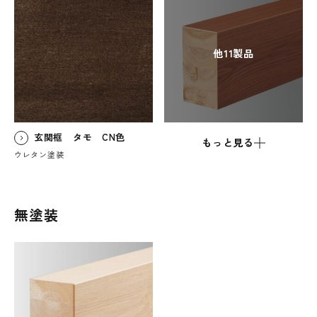
他11製品
玄関框 タモ CN色
もっと見る
ウレタン塗装
無塗装