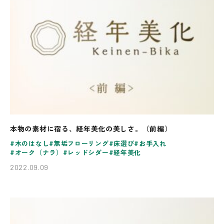
本物の素材に宿る、経年美化の美しさ。（前編）
木のはなし
無垢フローリング
床選び
お手入れ
オーク（ナラ）
レッドシダー
経年美化
2022.09.09