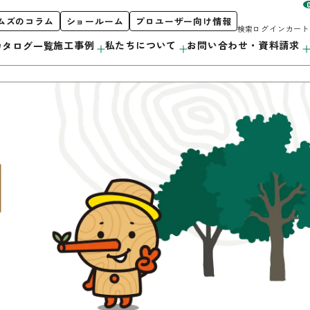
ムズのコラム
ショールーム
プロユーザー向け情報
検索
ログイン
カート
施工事例
私たちについて
お問い合わせ・資料請求
カタログ一覧
お客様サポート
私たちについて
製品案内
階段
初めての方へ
orporate Profile
カタログ紹介
採用情報
カウンター
プロユーザー向け情報
洗面・キッチン
造作用材
アルミ遮熱材