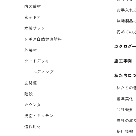
内装壁材
お手入れ
玄関ドア
無垢製品
木製サッシ
初めての
リボス自然健康塗料
カタログ
外装材
施工事例
ウッドデッキ
モールディング
私たちに
玄関框
私たちの
階段
経年美化
カウンター
会社概要
洗面・キッチン
当社の取
造作用材
採用情報