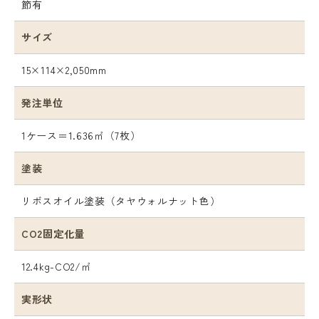
節有
サイズ
15×114×2,050mm
発注単位
1ケース＝1.636㎡（7枚）
塗装
リボスオイル塗装（タヤウォルナット色）
CO2固定化量
12.4kg-CO2/㎡
実形状