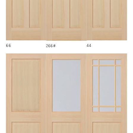
66
44
266#