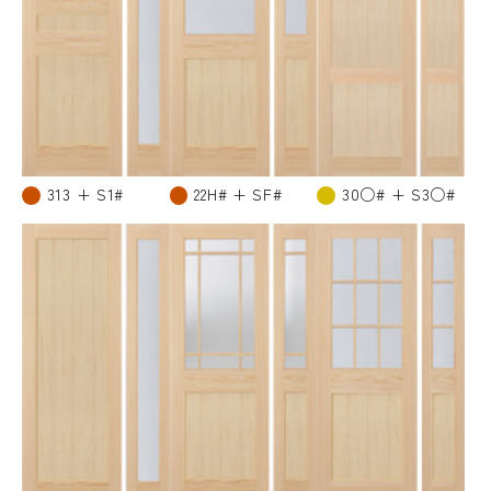
313 + S1#
22H# + SF#
30○# + S3○#