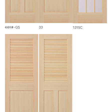
44H#-GS
33
1315C