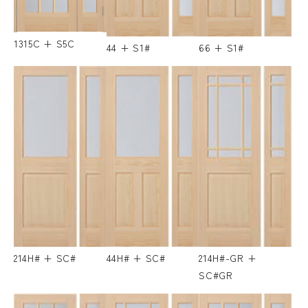
1315C + S5C
44 + S1#
66 + S1#
214H# + SC#
44H# + SC#
214H#-GR +
SC#GR