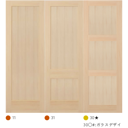
11
31
30★
30○#:ガラスデザイ