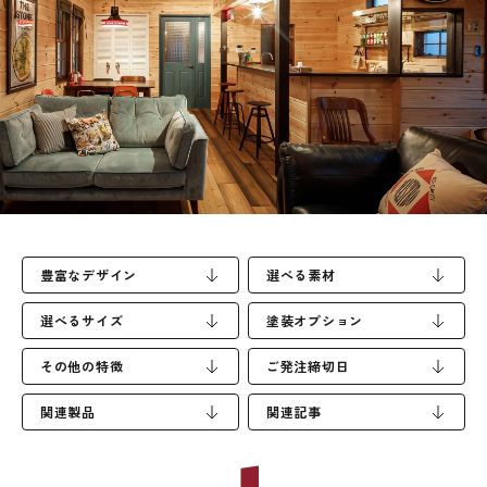
自然素材の温かさを感じながら、大好きな西海岸テイストで
彩るのも良し。
家具を選ぶように、レトロなガラスをセレクトして自宅カフ
ェ風もあり。
それぞれの遊びこころをくすぐるドア。
さあ「gp door」を開けて、わくわくを始めよう！
豊富なデザイン
選べる素材
選べるサイズ
塗装オプション
その他の特徴
ご発注締切日
関連製品
関連記事