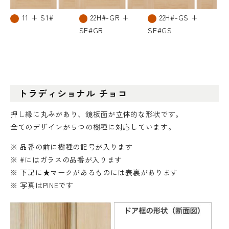
11 + S1#
22H#-GR +
22H#-GS +
SF#GR
SF#GS
トラディショナル チョコ
押し縁に丸みがあり、鏡板面が立体的な形状です。
全てのデザインが５つの樹種に対応しています。
※ 品番の前に樹種の記号が入ります
※ #にはガラスの品番が入ります
※ 下記に★マークがあるものには表裏があります
※ 写真はPINEです