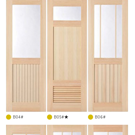
B04#
B05#★
B06#