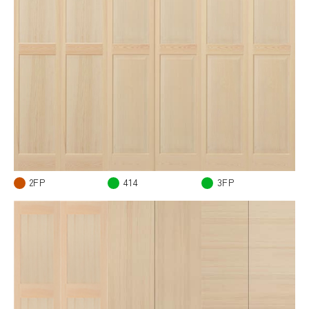
2FP
414
3FP