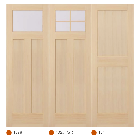
132#
132#-GR
101