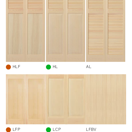
HLF
HL
AL
LFP
LCP
LFBV