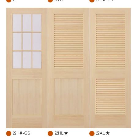
22H#-GS
22HL★
22AL★