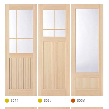
B01#
B02#
B03#