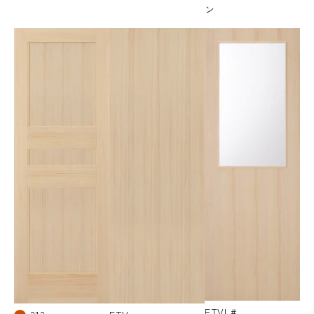
ン
FTVL#