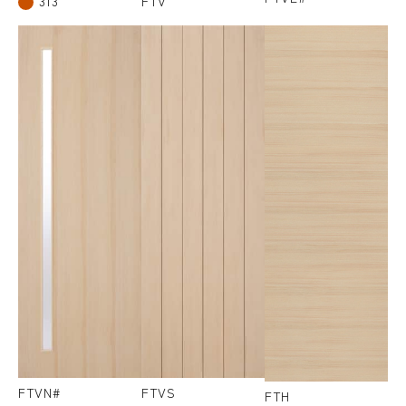
313
FTV
FTVN#
FTVS
FTH