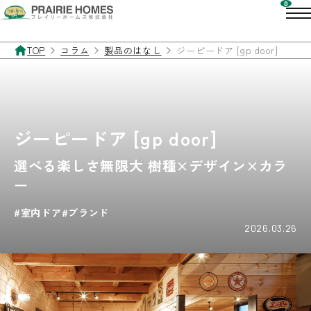
TOP
コラム
製品のはなし
ジーピードア [gp door]
ジーピードア [gp door]
選べる楽しさ無限大 樹種×デザイン×カラ
ー
室内ドア
ブランド
2026.03.26
ドアを開ければ、あなたと家族の心地のいい空間が広がる。