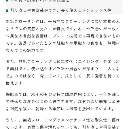
削り直しや再塗装ができ、長く使えるメンテナンス性
無垢フローリングは、一般的なフローリングにない本物の木
ならではの質感と見た目が特長です。木目や色合いが一枚ず
つ異なる自然な表情は、プリント技術では再現できないもの
です。素足で歩いたときの肌触りや足触りの良さも、無垢材
ならではの魅力です。
また、無垢フローリングは経年変化（エイジング）を楽しめ
る素材です。使い込むほど色味や風合いが深まり、「古くな
る」のではなく「育っていく」床として、長く愛着を持って
使えます。
機能面では、木そのものが持つ調湿作用により、一年を通し
て快適な湿度を保つのに役立ちます。湿気の多い季節は余分
な湿気を吸い、乾燥する季節には湿気を放出しています。
さらに、無垢フローリングはメンテナンス性と耐久性に優れ
ています。表面に傷や汚れがついても、削り直しや再塗装す