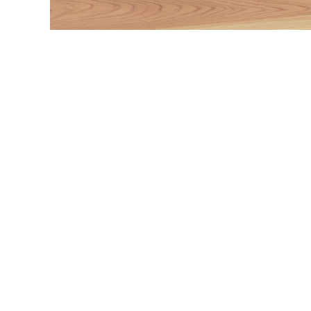
内装壁材
玄関ドア