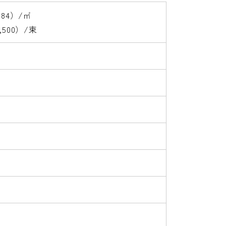
184）/㎡
,500）/束