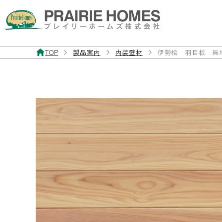
TOP
製品案内
内装壁材
伊勢桧 羽目板 無
製品案内
お客様サポート
施工事例
私たちについて
お問い合わせ・資料請求
フローリング
よくあるご質問
施工事例
私たちの想い
お問い合わせフォーム
無垢フローリング
製品マニュアル
経年美化
三層・複合フローリング
フローリングの違いと特徴
フローリングを探す
室内ドア／室内窓