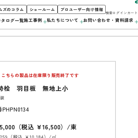
ムズのコラム
ショールーム
プロユーザー向け情報
検索
ログイン
カート
施工事例
私たちについて
お問い合わせ・資料請求
カタログ一覧
お客様サポート
私たちについて
製品案内
こちらの製品は在庫限り販売終了です
階段
初めての方へ
orporate Profile
カタログ紹介
勢桧 羽目板 無地上小
採用情報
カウンター
プロユーザー向け情報
装
洗面・キッチン
番
PHPN0134
造作用材
5,000（税込 ¥16,500）/束
アルミ遮熱材
,259（税込 ¥10,184）/㎡