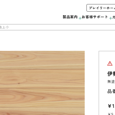
プレイリーホー
製品案内
お客様サポート
地上小
木製サッシ
お手入れ方法について
会社概要
みんなで＃ムクノトリコ
C
サンプル・カタログ請求
伊
リボス自然健康塗料
無垢製品の注意事項
当社の取り組み
無塗
外装材
品
ウッドデッキ
¥1
モールディング
¥9