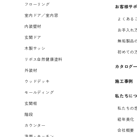
フローリング
お客様サ
室内ドア／室内窓
よくある
内装壁材
お手入れ
玄関ドア
無垢製品
木製サッシ
初めての
リボス自然健康塗料
カタログ
外装材
施工事例
ウッドデッキ
モールディング
私たちに
玄関框
私たちの
階段
経年美化
カウンター
会社概要
洗面・キッチン