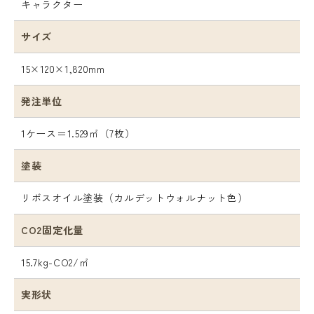
キャラクター
サイズ
15×120×1,820mm
発注単位
1ケース＝1.529㎡（7枚）
塗装
リボスオイル塗装（カルデットウォルナット色）
CO2固定化量
15.7kg-CO2/㎡
実形状