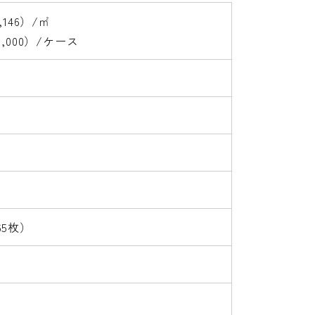
,146）/㎡
3,000）/ケース
65枚）