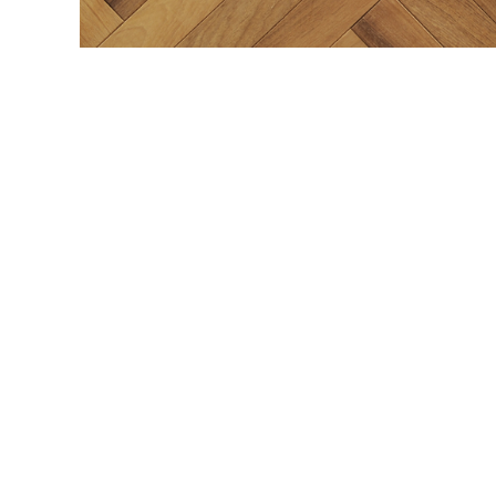
内装壁材
玄関ドア