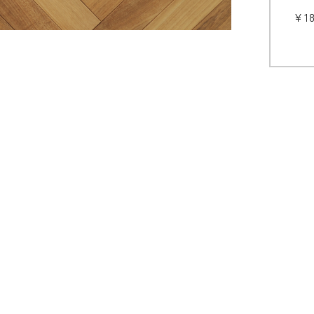
¥1
玄関框