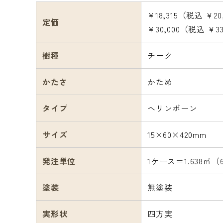
¥18,315（税込 ¥20
定価
¥30,000（税込 ¥3
樹種
チーク
かたさ
かため
タイプ
ヘリンボーン
サイズ
15×60×420mm
発注単位
1ケース＝1.638㎡（
塗装
無塗装
実形状
四方実