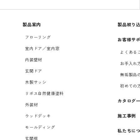
製品案内
製品絞り
フローリング
お客様サ
室内ドア／室内窓
よくある
内装壁材
お手入れ
玄関ドア
無垢製品
木製サッシ
初めての
リボス自然健康塗料
カタログ
外装材
施工事例
ウッドデッキ
モールディング
私たちに
玄関框