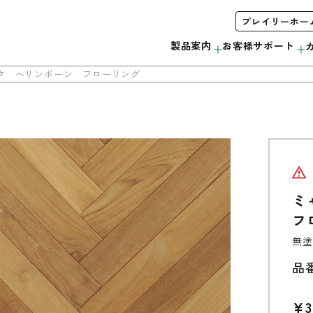
プレイリーホー
製品案内
お客様サポート
ク ヘリンボーン フローリング
木製サッシ
お手入れ方法について
会社概要
みんなで＃ムクノトリコ
C
サンプル・カタログ請求
ミ
リボス自然健康塗料
無垢製品の注意事項
当社の取り組み
フ
外装材
無塗
品
ウッドデッキ
モールディング
¥3