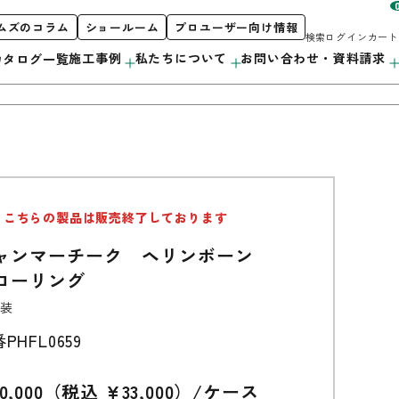
ムズのコラム
ショールーム
プロユーザー向け情報
検索
ログイン
カート
施工事例
私たちについて
お問い合わせ・資料請求
カタログ一覧
お客様サポート
私たちについて
製品案内
こちらの製品は販売終了しております
階段
初めての方へ
orporate Profile
カタログ紹介
ャンマーチーク ヘリンボーン
採用情報
カウンター
プロユーザー向け情報
ローリング
洗面・キッチン
装
番
PHFL0659
造作用材
アルミ遮熱材
0,000（税込 ¥33,000）/ケース