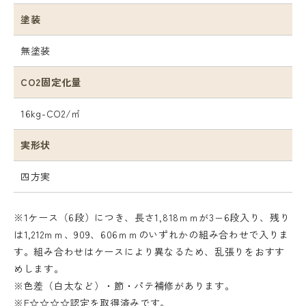
塗装
無塗装
CO2固定化量
16kg-CO2/㎡
実形状
四方実
※1ケース（6段）につき、長さ1,818ｍｍが3−6段入り、残り
は1,212ｍｍ、909、606ｍｍのいずれかの組み合わせで入りま
す。組み合わせはケースにより異なるため、乱張りをおすす
めします。
※色差（白太など）・節・パテ補修があります。
※F☆☆☆☆認定を取得済みです。