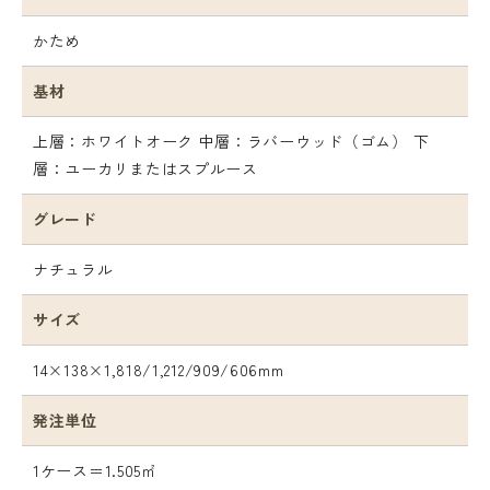
かため
基材
上層：ホワイトオーク 中層：ラバーウッド（ゴム） 下
層：ユーカリまたはスプルース
グレード
ナチュラル
サイズ
14×138×1,818/1,212/909/606mm
発注単位
1ケース＝1.505㎡