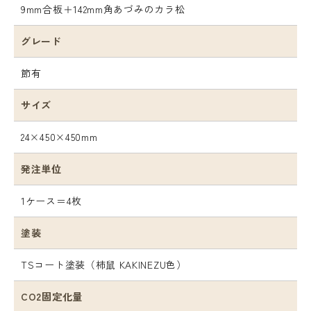
9mm合板＋142mm角あづみのカラ松
グレード
節有
サイズ
24×450×450mm
発注単位
1ケース＝4枚
塗装
TSコート塗装（柿鼠 KAKINEZU色）
CO2固定化量